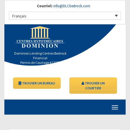
Courriel:
info@DLCbedrock.com
Français
Dominion Lending Centres Bedrock
Financial
Permis de Courtage #12275
TROUVER UN BUREAU
TROUVER UN
COURTIER